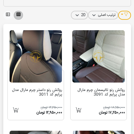
خودروهای
رنو
ترکیبی از طراحی هوشمندانه، دوام بالا و حس رانندگی
لذت‌بخش هستند. در این بخش، مجموعه‌ای از
روکش صندلی و لوازم جانبی
داخلی
گردآوری شده که به‌صورت اختصاصی برای مدل‌های
Renault
طراحی
شده‌اند و با خودروهایی مانند
Talisman، Koleos، Sandero، Symbol و
Megan
کاملاً سازگارند. استفاده از متریال مرغوب، دوخت دقیق و
طراحی‌های هماهنگ با کابین، باعث می‌شود فضای داخلی خودروی شما هم
زیباتر به نظر برسد و هم محافظت بهتری در برابر فرسایش و آلودگی داشته
باشد. با انتخاب این محصولات، اصالت طراحی فرانسوی رنو را در کنار راحتی
و دوام بیشتر تجربه خواهید کرد.
روکش رنو تالیسمان چرم مارال
روکش رنو داستر چرم مارال مدل
مدل پرایم کد 3091
پرایم کد 3011
۱۸٬۹۵۰٬۰۰۰ تومان
۱۴٬۲۵۰٬۰۰۰ تومان
۱۷٬۲۵۰٬۰۰۰ تومان
۱۲٬۹۵۰٬۰۰۰ تومان