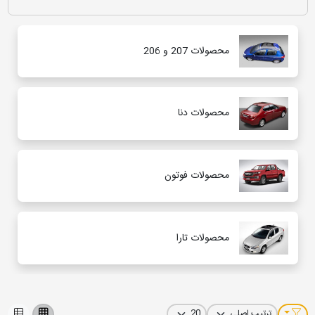
اگر مالک یکی از محصولات متنوع
ایران‌خودرو
هستید و به دنبال روکش
محصولات 207 و 206
صندلی یا لوازم جانبی متناسب با فضای داخلی خودرو می‌گردید، این بخش
بهترین گزینه‌ها را برای شما فراهم کرده است. تمامی محصولات این
دسته‌بندی به‌طور ویژه برای خودروهای
Iran Khodro
طراحی شده‌اند و از
نظر ابعاد و دوخت، کاملاً هماهنگ با مدل‌هایی مانند
دنا، دنا پلاس، سمند، پژو
۲۰۶، پژو ۲۰۷، سورن، رانا و سایر خودروهای ایران‌خودرو
هستند. استفاده از
محصولات دنا
متریال باکیفیت و مقاوم در کنار طراحی‌های متنوع، به شما این امکان را
می‌دهد که علاوه بر افزایش راحتی و زیبایی کابین، از فضای داخلی خودرو نیز
به بهترین شکل محافظت کنید. انتخاب روکش صندلی و لوازم جانبی مناسب،
تجربه‌ای لذت‌بخش‌تر و متفاوت‌تر از رانندگی با خودروهای ایران‌خودرو برای
محصولات فوتون
شما رقم خواهد زد.
محصولات تارا