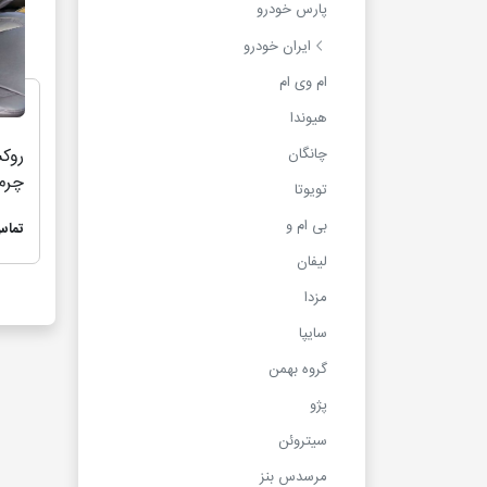
پارس خودرو
ایران خودرو
ام وی ام
هیوندا
چانگان
چرم 
تویوتا
011
بی ام و
تماس
لیفان
مزدا
سایپا
گروه بهمن
پژو
سیتروئن
مرسدس بنز