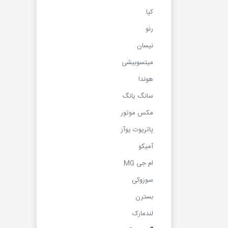
کیا
رنو
نیسان
میتسوبیشی
هوندا
سانگ یانگ
مکس موتور
پاتریوت یوآز
آمیکو
ام جی MG
سوزوکی
بسترن
لندمارک