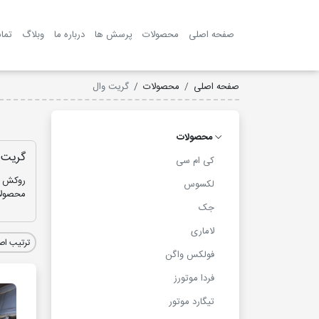
صفحه اصلی
محصولات
پرسش ها
درباره ما
وبلاگ
تما
صفحه اصلی
محصولات
گریت وال
محصولات
گریت 
کی ام سی
روکش ص
لکسوس
محصولا
جک
لاماری
فولکس واگن
فردا موتورز
تیگارد موتور