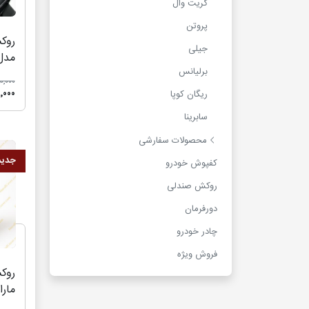
گریت وال
پروتن
جیلی
مدل پ
برلیانس
٬۵۵۰٬۰۰۰
۲۵۰٬۰۰۰
ریگان کوپا
سابرینا
محصولات سفارشی
جدید
کفپوش خودرو
روکش صندلی
دورفرمان
چادر خودرو
فروش ویژه
مارا
011