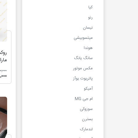
کیا
رنو
نیسان
میتسوبیشی
هوندا
سانگ یانگ
مارا
011
مکس موتور
٬۴۵۰٬۰۰۰
۹۵۰٬۰۰۰
پاتریوت یوآز
آمیکو
ام جی MG
سوزوکی
بسترن
لندمارک