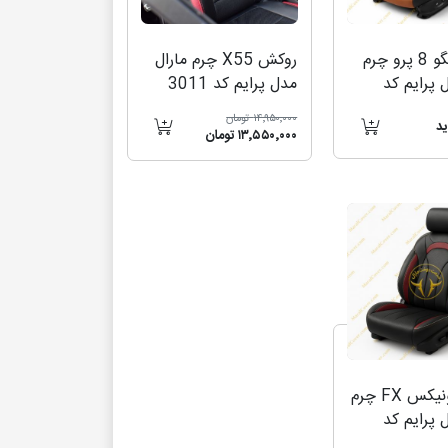
روکش تیگو 8 پرو چرم
روکش X55 چرم مارال
 پرایم کد
مدل پرایم کد 3011
۱۴٬۹۵۰٬۰۰۰ تومان
د
۱۳٬۵۵۰٬۰۰۰ تومان
روکش فونیکس FX چرم
 پرایم کد