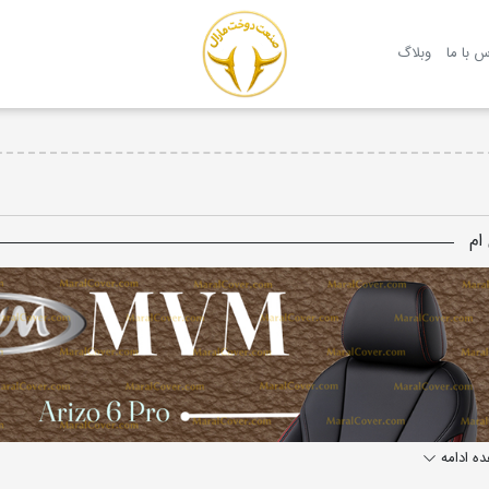
روکش صندلی مارال
س با ما
وبلاگ
ام
ه ادامه