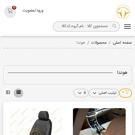
روکش صندلی مارال
0
ورود/عضویت
سبد خ
صفحه اصلی
محصولات
هوندا
هوندا