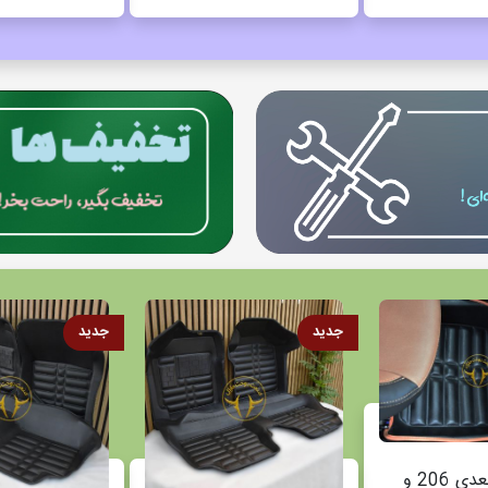
جدید
جدید
کفپوش پنج بعدی 206 و