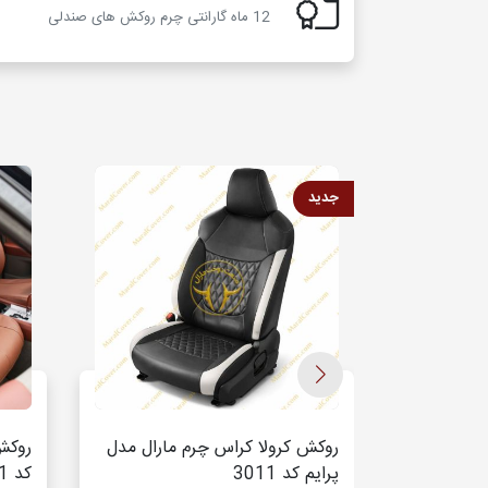
12 ماه گارانتی چرم روکش های صندلی
جدید
روکش 
روکش کرولا کراس چرم مارال مدل
کد 3021
پرایم کد 3011