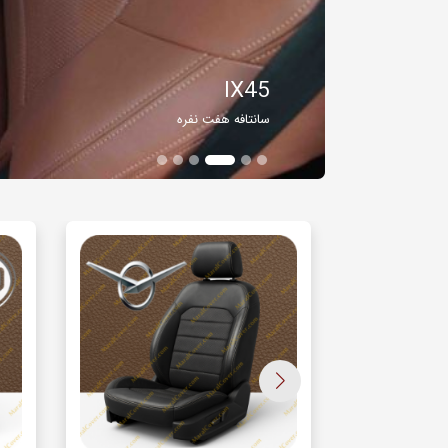
IX45
سانتافه هفت نفره