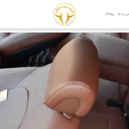
روکش صندلی مارال
س با ما
وبلاگ