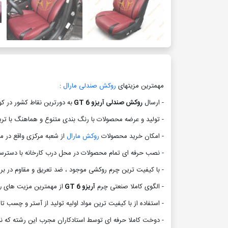
مهمترین مزیتهای
روکش صندلی مارال
:
- ارسال
روکش صندلی آریزو 6 GT
به دورترین نقاط کشور در ک
- تولید و عرضه محصولات با رنگ بندی متنوع و هماهنگ با تریم
- امکان خرید محصولات
روکش مارال
از شعبه مرکزی واقع در م
- نصب حرفه ای تمام محصولات در محل درب کارخانه با دسترسی
- با کیفیت ترین چرم روکشی موجود ، ضد تعریق و مقاوم در ب
- الگوی کاملا صنعتی چرم
آریزو 6 GT
از مهمترین مزیت های
ر
- استفاده از با کیفیت ترین مواد اولیه تولید از آستر و چسب 
- دوخت کاملا حرفه ای توسط استادکاران مجرب این رشته که ن