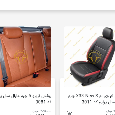
روکش ام وی ام X33 New S چرم
روکش آریزو 5 چرم مارال مدل 
دل پرایم کد 3011
کد 3081
ان
۱۳٬۶۵۰٬۰۰۰ تومان