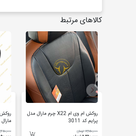
کالاهای مرتبط
روکش ام وی ام X22 چرم مارال مدل
پرایم کد 3011
مارال م
۱۲٬۹۵۰٬۰۰۰ تومان
۱۲٬۴۵۰٬۰۰۰ توم