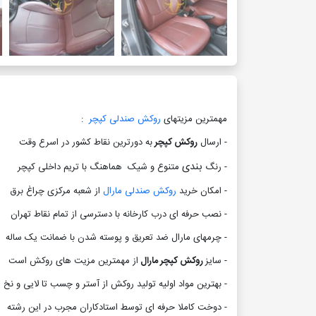
مهمترین مزیتهای
روکش صندلی کپچر
:
- ارسال
روکش کپچر
به دورترین نقاط کشور در اسرع وقت
بندی
- رنگ
متنوع و شیک هماهنگ با تریم داخلی کپچر
- امکان خرید
روکش صندلی مارال
از شعبه مرکزی چراغ برق
- نصب حرفه ای درب کارخانه با دسترسی از تمام نقاط تهران
- چرمهای مارال ضد تعریق و پوسته شدن با ضمانت یک ساله
- سایز
روکش کپچر مارال
از مهمترین مزیت های روکش است
- بهترین مواد اولیه تولید روکش از آستر و چسب تا لایی و نخ
- دوخت کاملا حرفه ای توسط استادکاران مجرب در این رشته