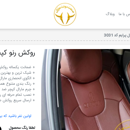
روکش صندلی مارال
س با ما
وبلاگ
ایم کد 3031
روکش رنو کپچر 
+ ارسال سریع روکش صن
اولین نفر باشید که بر
لطفا رنگ محصول