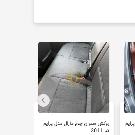
رایم
روکش سفران چرم مارال مدل پرایم
روکش رنو سی
کد 3011
پرایم کد 3021