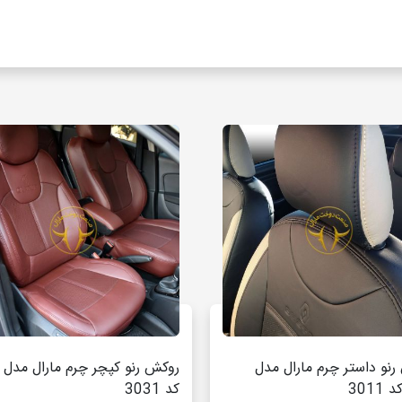
نو داستر چرم مارال مدل
روکش رنو کپچر چرم مارال مدل پ
3011
کد 3031