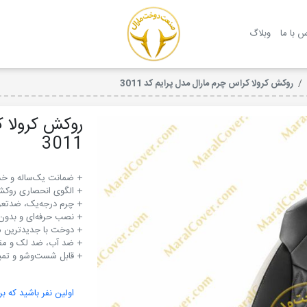
روکش صندلی مارال
س با ما
وبلاگ
روکش کرولا کراس چرم مارال مدل پرایم کد 3011
روکش کرولا ک
3011
+ قابل شست‌وشو و تمی
اولین نفر باشید که بر