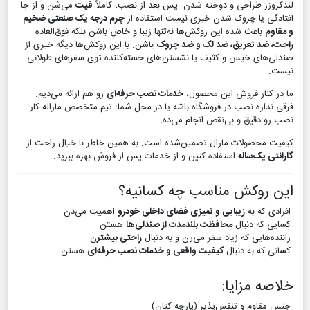
لندکروزر طراحی و دوخته شدن. پس بعد از نصب، کاملاً
فیت
می‌شن و از جا
افتادگی یا چروک شدن خبری نیست.استفاده از
چرم درجه یک صنعتی ضخیم
و مقاوم
باعث شده این روکش‌ها نه‌تنها زیبا و خاص باشن بلکه فوق‌العاده
راحت، ضد تعریق، ضد لک و ضد چروک
باشن. با این روکش‌ها دیگه خبری از
صندلی‌های خیس و کثیف یا نشستن‌های خسته‌کننده توی سفرهای طولانی
نیست.
ما در کنار فروش این محصول،
خدمات نصب حرفه‌ای
رو هم ارائه می‌دیم.
فرقی نداره نصب در فروشگاه باشه یا در محل شما؛ تیم متخصص ماراله کار
نصب رو دقیق و بی‌نقص انجام می‌ده.
کیفیت محصولات مارال تضمین‌شده است. به همین خاطر با خیال راحت از
گارانتی یک‌ساله
استفاده کنین و از خدمات پس از فروش بهره ببرید.
این روکش مناسب چه کسانیه؟
افرادی که به
زیبایی و تمیزی فضای داخلی خودرو
اهمیت می‌دن
کسایی که دنبال
محافظت بلندمدت از صندلی‌ها
هستن
راننده‌هایی که زیاد سفر می‌رن و به دنبال
راحتی بیشتر
ن
کسانی که به دنبال
کیفیت واقعی و خدمات نصب حرفه‌ای
هستن
خلاصه مزایا:
جنس مقاوم و تنفس‌پذیر (پارچه کتان)