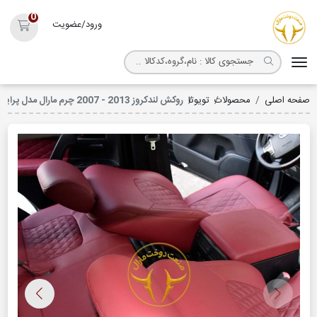
روکش صندلی مارال
0
ورود/عضویت
سبد خ
صفحه اصلی
محصولات
تویوتا
روکش لندکروز 2013 - 2007 چرم مارال مدل پرایم کد 3041