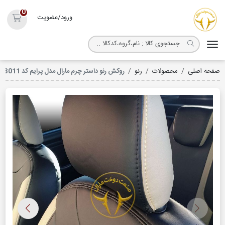
روکش صندلی مارال
0
ورود/عضویت
سبد خ
صفحه اصلی
محصولات
رنو
روکش رنو داستر چرم مارال مدل پرایم کد 3011