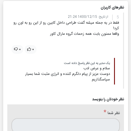
نظر‌های کاربران
5
از:
تاریخ:
1400/12/15 21:24
فقط در یه جمله میشه گفت طراحی داخل کابین رو از این رو به اون رو
کرد!
واقعا ممنون بابت همه زحمات گروه مارال کاور
۰
۰
یک مدیر به این نظر پاسخ داده است
سلام و عرض ادب
دوست عزیز از پیام دلگرم کننده و انرژی مثبت شما بسیار
سپاسگذاریم
نظر خودتان را بنویسد
*
نظر شما