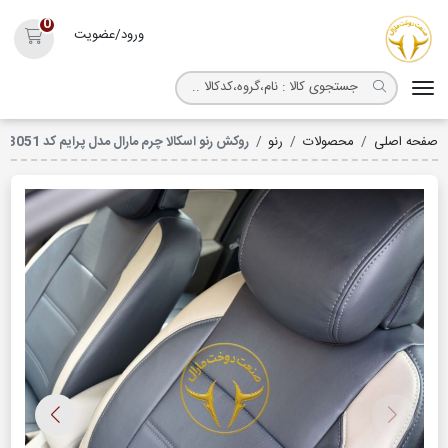
روکش صندلی مارال
0
ورود/عضویت
سبد خ
صفحه اصلی
محصولات
رنو
روکش رنو اسکالا چرم مارال مدل پرایم کد 3051