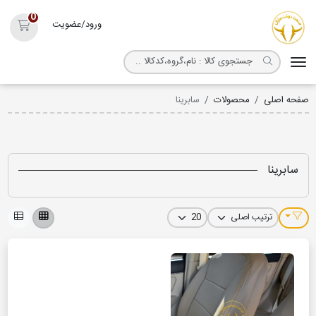
روکش صندلی مارال
0
ورود/عضویت
سبد خ
صفحه اصلی
محصولات
سابرینا
سابرینا