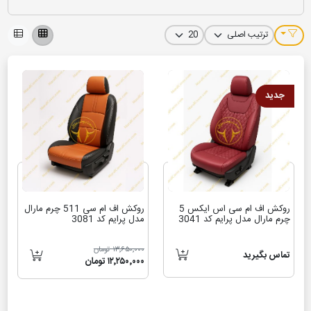
اگر یکی از محصولات
فردا موتورز
را در اختیار دارید و به دنبال روکش صندلی
یا لوازم جانبی متناسب با طراحی داخلی خودرو می‌گردید، این بخش دقیقاً
برای شماست. تمامی محصولات این دسته‌بندی به‌طور اختصاصی برای
خودروهای
Farda Motors
طراحی و تولید شده‌اند و از نظر ابعاد و دوخت،
جدید
هماهنگی کامل با مدل‌هایی مانند
FMC SX5، FMC T5 و دیگر خودروهای
فردا موتورز
دارند. استفاده از متریال مقاوم و باکیفیت در کنار طرح‌ها و
رنگ‌های متنوع، علاوه بر حفظ زیبایی و اصالت کابین، راحتی بیشتری را در
طول رانندگی به شما هدیه می‌دهد. انتخاب روکش صندلی و لوازم جانبی
مناسب، بهترین راه برای محافظت و ارتقای فضای داخلی خودروی فردا موتورز
شماست.
روکش اف ام سی اس ایکس 5
روکش اف ام سی 511 چرم مارال
چرم مارال مدل پرایم کد 3041
مدل پرایم کد 3081
۱۳٬۶۵۰٬۰۰۰ تومان
تماس بگیرید
۱۲٬۲۵۰٬۰۰۰ تومان