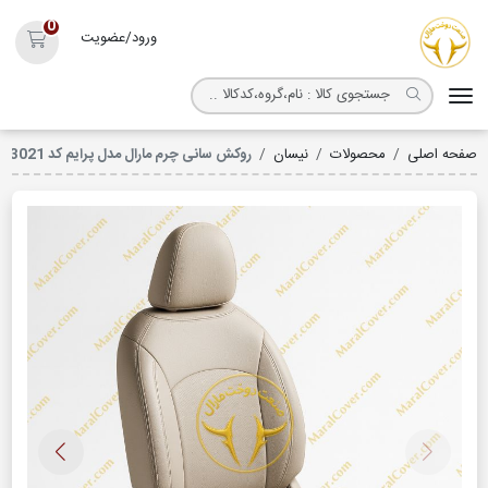
روکش صندلی مارال
0
ورود/عضویت
سبد خ
صفحه اصلی
محصولات
نیسان
روکش سانی چرم مارال مدل پرایم کد 3021