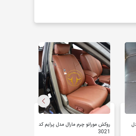
روکش مورانو چرم مارال مدل پرایم کد
ل
روکش رونیز چ
3021
3021