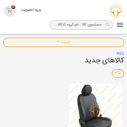
روکش صندلی مارال
0
ورود/عضویت
سبد خرید
لیست
های جدید