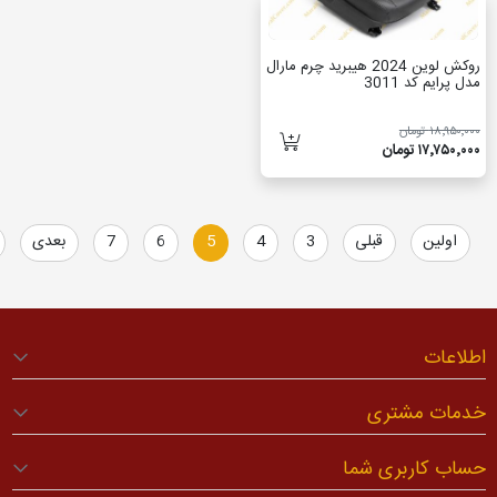
روکش لوین 2024 هیبرید چرم مارال
 کد 3011
مان
تومان
ین
قبلی
3
4
5
6
7
بعدی
آخرین
ت
 مشتری
کاربری شما