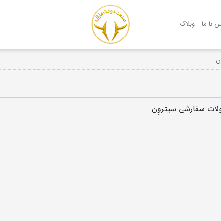
روکش صندلی مارال
س با ما
وبلاگ
ن
ات سفارشی سیتروِن