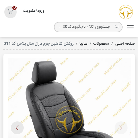
روکش صندلی مارال
0
ورود/عضویت
سبد خ
صفحه اصلی
محصولات
سایپا
روکش شاهین چرم مارال مدل پلاس کد 5011