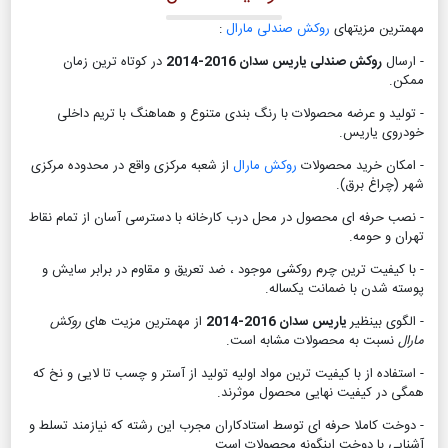
مهمترین مزیتهای
روکش صندلی مارال
:
- ارسال
روکش صندلی یاریس سدان 2016-2014
در کوتاه ترین زمان
ممکن.
- تولید و عرضه محصولات با رنگ بندی متنوع و هماهنگ با تریم داخلی
خودروی یاریس.
- امکان خرید محصولات
روکش مارال
از شعبه مرکزی واقع در محدوده مرکزی
شهر (چراغ برق).
- نصب حرفه ای محصول در محل درب کارخانه با دسترسی آسان از تمام نقاط
تهران و حومه.
- با کیفیت ترین چرم روکشی موجود ، ضد تعریق و مقاوم در برابر سایش و
پوسته شدن با ضمانت یکساله.
- الگوی بینظیر
یاریس سدان 2016-2014
از مهمترین مزیت های
روکش
مارال
نسبت به محصولات مشابه است.
- استفاده از با کیفیت ترین مواد اولیه تولید از آستر و چسب تا لایی و نخ که
همگی در کیفیت نهایی محصول موثرند.
- دوخت کاملا حرفه ای توسط استادکاران مجرب این رشته که نیازمند تسلط و
آشنایی با دوخت اینگونه محصولات است .