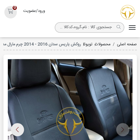
روکش صندلی مارال
0
ورود/عضویت
سبد خ
صفحه اصلی
محصولات
تویوتا
روکش یاریس سدان 2016 - 2014 چرم مارال مدل پرایم کد 3011