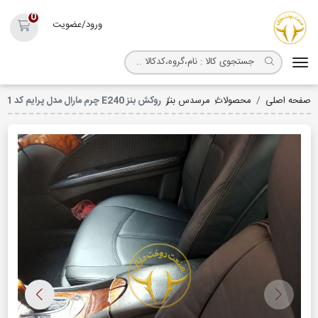
روکش صندلی مارال
0
ورود/عضویت
سبد خ
صفحه اصلی
محصولات
مرسدس بنز
روکش بنز E240 چرم مارال مدل پرایم کد 3011