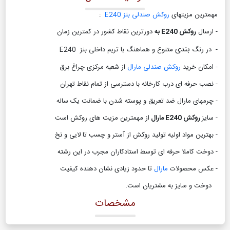
مهمترین مزیتهای
روکش صندلی بنز E240
:
- ارسال
روکش E240 به
دورترین نقاط کشور در کمترین زمان
بندی
- در رنگ
متنوع و هماهنگ با تریم داخلی بنز E240
- امکان خرید
روکش صندلی مارال
از شعبه مرکزی چراغ برق
- نصب حرفه ای درب کارخانه با دسترسی از تمام نقاط تهران
- چرمهای مارال ضد تعریق و پوسته شدن با ضمانت یک ساله
- سایز
روکش E240 مارال
از مهمترین مزیت های روکش است
- بهترین مواد اولیه تولید روکش از آستر و چسب تا لایی و نخ
- دوخت کاملا حرفه ای توسط استادکاران مجرب در این رشته
- عکس محصولات
مارال
تا حدود زیادی نشان دهنده کیفیت
دوخت و سایز به مشتریان است
.
مشخصات