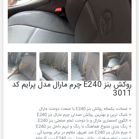
روکش بنز E240 چرم مارال مدل پرایم کد
3011