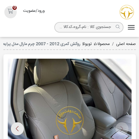
روکش صندلی مارال
0
ورود/عضویت
سبد خ
صفحه اصلی
محصولات
تویوتا
روکش کمری 2012 - 2007 چرم مارال مدل پرایم کد 3021