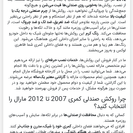
از نصب، روکش‌ها
به‌خوبی روی صندلی‌ها فیت می‌شن
و هیچ‌گونه
جمع‌شدگی یا چروکیدگی نخواهید دید، روکش‌ها از
چرم صنعتی درجه یک با
کیفیت بالا
ساخته شده‌اند که هم از نظر استحکام و هم از نظر راحتی بی‌نظیر
است. این جنس پارچه علاوه‌بر اینکه
ضد تعریق، ضد لک و ضد چروک
است، از
صندلی‌ها در برابر آسیب‌های روزمره مانند گرد و خاک، لکه‌ها و رطوبت
محافظت می‌کند.
رنگ کرم
این روکش‌ها نه‌تنها جلوه‌ای شیک به داخل خودرو
می‌دهد، بلکه به راحتی با سایر اجزای داخلی کمری هماهنگ می‌شود. این
رنگ‌ها، هم زیبا و هم مدرن هستند و به فضای داخلی کمری شما ظاهری
لوکس و به‌روز می‌بخشند.
ما در کنار فروش این روکش‌ها،
خدمات نصب حرفه‌ای
را نیز ارائه می‌دهیم.
تیم متخصص ماراله نصب روکش‌ها را در کمترین زمان و با دقت بالا انجام
می‌دهد. شما می‌توانید نصب را در محل یا در کارخانه فروشگاه مارال انجام
دهید همچنین تمام محصولات ماراله با
گارانتی معتبر یک‌ساله
عرضه می‌شوند.
با این گارانتی، شما از کیفیت و دوام محصول خود مطمئن خواهید بود و در
صورت بروز هرگونه مشکل، از خدمات پس از فروش بهره‌مند خواهید شد.
چرا روکش صندلی کمری 2007 تا 2012 مارال را
انتخاب کنید؟
کسانی که به دنبال
محافظت از صندلی‌ها
در برابر لکه‌ها، سایش و آسیب‌های
روزمره هستند.
افرادی که می‌خواهند فضای داخلی
کمری خود را شیک، مدرن و جذاب‌تر
کنند.
رانندگانی که به
راحتی در هنگام رانندگی
و سفرهای طولانی اهمیت می‌دهند.