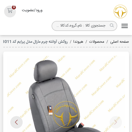
روکش صندلی مارال
0
ورود/عضویت
سبد خ
صفحه اصلی
محصولات
هیوندا
روکش آوانته چرم مارال مدل پرایم کد 3011