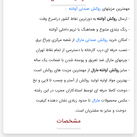
مهمترین مزیتهای
روکش صندلی آوانته
:
- ارسال
روکش آوانته
به دورترین نقاط کشور دراسرع وقت
بندی
- رنگ
متنوع و هماهنگ با تریم داخلی آوانته
- امکان خرید
روکش صندلی مارال
از شعبه مرکزی چراغ برق
- نصب حرفه ای درب کارخانه با دسترسی از تمام نقاط تهران
- چرمهای مارال ضد تعریق و پوسته شدن با ضمانت یک ساله
- سایز
روکش آوانته مارال
از مهمترین مزیت های روکش است
- بهترین مواد اولیه تولید روکش از آستر و چسب تا لایی و نخ
- دوخت کاملا حرفه ای توسط استادکاران مجرب در این رشته
- عکس محصولات
مارال
تا حدود زیادی نشان دهنده کیفیت
دوخت و سایز به مشتریان است
.
مشخصات