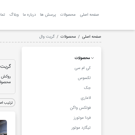
صفحه اصلی
محصولات
پرسش ها
درباره ما
وبلاگ
تما
صفحه اصلی
محصولات
گریت وال
محصولات
گریت 
کی ام سی
روکش ص
لکسوس
محصولا
جک
لاماری
فولکس واگن
فردا موتورز
تیگارد موتور