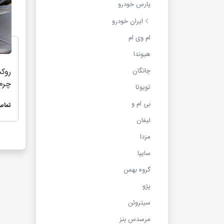
پارس خودرو
ایران خودرو
ام وی ام
هیوندا
چانگان
چرم 
تویوتا
011
بی ام و
تماس
لیفان
مزدا
سایپا
گروه بهمن
پژو
سیتروئن
مرسدس بنز