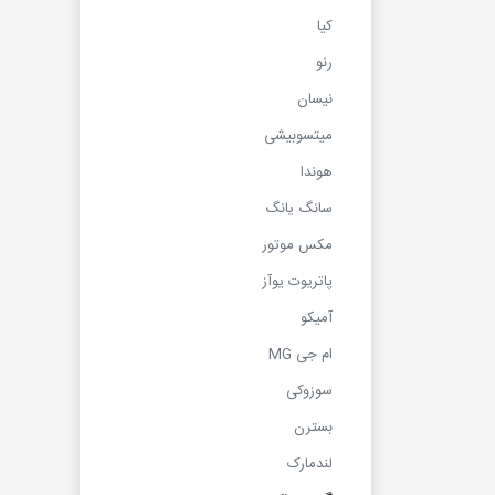
کیا
رنو
نیسان
میتسوبیشی
هوندا
سانگ یانگ
مکس موتور
پاتریوت یوآز
آمیکو
ام جی MG
سوزوکی
بسترن
لندمارک