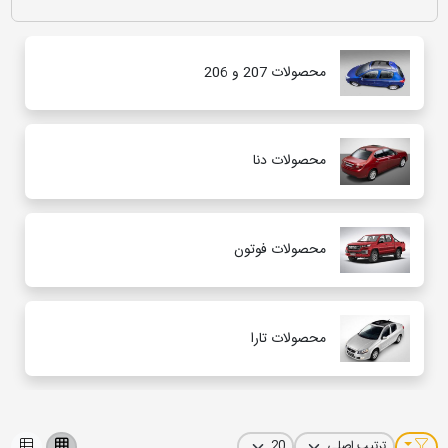
اگر مالک یکی از محصولات متنوع
ایران‌خودرو
هستید و به دنبال روکش
محصولات 207 و 206
صندلی یا لوازم جانبی متناسب با فضای داخلی خودرو می‌گردید، این بخش
بهترین گزینه‌ها را برای شما فراهم کرده است. تمامی محصولات این
دسته‌بندی به‌طور ویژه برای خودروهای
Iran Khodro
طراحی شده‌اند و از
نظر ابعاد و دوخت، کاملاً هماهنگ با مدل‌هایی مانند
دنا، دنا پلاس، سمند، پژو
۲۰۶، پژو ۲۰۷، سورن، رانا و سایر خودروهای ایران‌خودرو
هستند. استفاده از
محصولات دنا
متریال باکیفیت و مقاوم در کنار طراحی‌های متنوع، به شما این امکان را
می‌دهد که علاوه بر افزایش راحتی و زیبایی کابین، از فضای داخلی خودرو نیز
به بهترین شکل محافظت کنید. انتخاب روکش صندلی و لوازم جانبی مناسب،
تجربه‌ای لذت‌بخش‌تر و متفاوت‌تر از رانندگی با خودروهای ایران‌خودرو برای
محصولات فوتون
شما رقم خواهد زد.
محصولات تارا