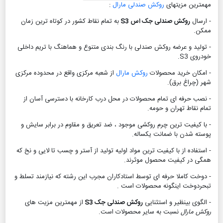
مهمترین مزیتهای
روکش صندلی مارال
:
- ارسال
روکش صندلی جک اس S3
به تمام نقاط کشور در کوتاه ترین زمان
ممکن.
- تولید و عرضه روکش صندلی با رنگ بندی متنوع و هماهنگ با تریم داخلی
خودروی S3.
- امکان خرید محصولات
روکش مارال
از شعبه مرکزی واقع در محدوده مرکزی
شهر (چراغ برق).
- نصب حرفه ای تمام محصولات در محل درب کارخانه با دسترسی آسان از
تمام نقاط تهران و حومه.
- با کیفیت ترین چرم روکشی موجود ، ضد تعریق و مقاوم در برابر سایش و
پوسته شدن با ضمانت یکساله.
- استفاده از با کیفیت ترین مواد اولیه تولید از آستر و چسب تا لایی و نخ که
همگی در کیفیت محصول موثرند.
- دوخت کاملا حرفه ای توسط استادکاران مجرب این رشته که نیازمند تسلط و
تبحردوخت اینگونه محصولات است .
- الگوی بینظیر و استثنایی
روکش صندلی جک S3
از مهمترین مزیت های
روکش مارال
نسبت به سایر محصولات است.