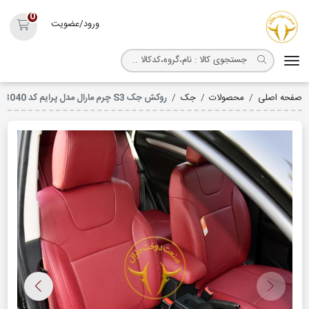
روکش صندلی مارال
0
ورود/عضویت
سبد خ
صفحه اصلی
محصولات
جک
روکش جک S3 چرم مارال مدل پرایم کد 3040