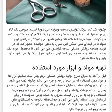
چگونه یک کالا دریک تولیدی ساخته وعرضه می شود
؟
فرایند طراحی یک کالا
به
عهده افراد است یا برعهده هوش مصنوعی ؟یک کالا چگونه ساخته و عرضه
می گردد؟ مواد مورد استفاده کالا چطور تامین می شود؟ با خواندن این
سوالات در ابتدای متن ممکن این سوال به ذهن خواننده خطور کند که در
تولید وعرضه روکش صندلی نیزچه فرایندی طی می شود تا محصول مورد نظر
به دست مشتری برسد؟ برای پاسخگویی به این سوال پیشنهاد می شود متن
پایین را مطالعه کنید.
تهیه مواد و ابزار مورد استفاده
قبل از آنکه به سراغ شرح تولید روکش صندلی بریم بهتر است بدانیم ابزار ها
و مواد مورد استفاده که در اینجا پارچه و چرم می باشد چگونه تهیه می شود
در تولیدی روکش صندلی مارال همیشه اصل برکیفیت محصول تولیدی بوده و
بسیاری از تصمیمات براساس این اصل صورت می گیرد پارچه و چرم مورد
استفاده باتوجه به نیاز بازار قیمت مقرون به صرفه بودن مقاومت در برابر
فرسایش و... استانداریابی می شود و خوشبختانه باتوجه به استراتژی های
صورت گرفته این مواد از شرکت ایتالیایی تامین می شود که سابقه زیادی در
تولید چرم اصل باکیفیت دارد.