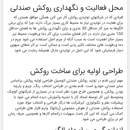
محل فعالیت و نگهداری روکش صندلی
افرادی که در شرکتهای تولیدی روکش کار می کنن همگی موافق هستن که
برای فعایت در تولیدی نیاز به محیط کاری بسیار بزرگ دارند چرا که برای برش
الگوها به میز کار حداقل 30 متری و برای نگهداری روکش ها به فضای حداقل
150 متری نیاز دارند.در کنار فضای مناسب برای کار دما ورطوبت محیط نیز
بسیار حائز اهمیت است به سبب آنکه از چرم اصل استفاده می شود چرم در
دما ورطوبت های مختلف تاثیر پذیر است و ممکن است بر اثر خطای سهوی
دچار فرسایش شود که این اصل در تولیدی مارال همیشه رعایت می شود.
طراحی اولیه برای ساخت روکش
مهم ترین قدم در تولید روکش صندلی اتومبیل طراحی اولیه روکش براساس
سایز صندلی خودرو است. قدم بعدی در طراحی انتخاب رنگ, چرم و پارچه
بودن روکش, و همچنین طرح مورد نظر است و در بسیاری از شرکتهای کوچک
ومتوسط این کار توسط استاد کار با تجربه وآموزش دیده انجام می شود با
پیشرفت علم و تکنولوژی ابرشرکت ها درکار طراحی و انتخاب مواد مورد
استفاده روکش صندلی از هوش مصنوعی (رباتها) ونرم افزار های طراحی
کمک می گیرند که این کار باعث سهولت درانجام کارها و همچنین صرف زمان
کم تر برای طراحی می شود.