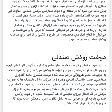
پس از اینکه اندازه گیری ها دقیق صورت گرفت و مواد انتخاب شد، پارچه
مطابق با الگوهای ایجاد شده در مرحله قبل با استفاده ازقیچی برقی و دستی
برش داده می شود که در مقاله ی دخوت سفارشی روکش صندلی تفاوت این
دوبه صورت کاملامشخص شرح داده شده است. دقت بسیار مهم است تا
اطمینان حاصل شود که روکش‌ها کاملاً روی صندلی‌ها قرار می‌گیرند و با
هیچ‌یک از عملکردهای جدید خودرو مانند ابزارهای کنترل‌ صندلی تداخلی
ندارند. پارچه‌ها و چرم‌ها هر دو متریالی هستند که برش پذیر می‌باشند و
می‌توان با انواع ابزارهای مخصوص هر طرح و شکلی را از آنها برای ساخت
روکش صندلی به وجود آورد.
دوخت روکش صندلی
در این مرحله تمامی کارها به خیاط های ماهر واگذار می گردد. آنها تمام پارچه
وچرم های برش خورده را بهم می دوزند تا روکش مورد نظر تولید شود دقت
به جزییات, ادغام هرویژگی درخواست شده توسط مشتری مانند گلدوزی
سفارشی, جیب, بالشتک اضافی وغیره ( در شرکت مارال بالشتک ها به صورت
اشانتیون عرضه می گردد ) از فعالیت هایی است که در این مرحله انجام می
شود; دوخت‌ها با استفاده از نخ‌های صنعتی مقاوم انجام می‌شود تا اجزای
روکش در اثر اعمال نیروی سایشی از هم گسیخته نشود. در مورد روکش
صندلی پارچه ای و چرمی نیز به دلیل تفاوت متریال ممکن است روند کار
قدری با یکدیگر فرق داشته باشد.