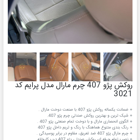
روکش پژو 407 چرم مارال مدل پرایم کد
3021