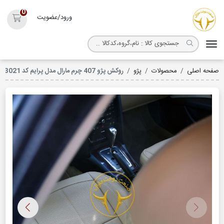
روکش صندلی مارال
0
ورود/عضویت
سبد خ
صفحه اصلی
محصولات
پژو
روکش پژو 407 چرم مارال مدل پرایم کد 3021