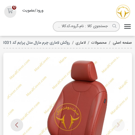
روکش صندلی مارال
0
ورود/عضویت
سبد خ
صفحه اصلی
محصولات
لاماری
روکش لاماری چرم مارال مدل پرایم کد 3031