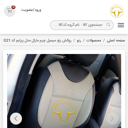
روکش صندلی مارال
0
ورود/عضویت
سبد خ
صفحه اصلی
محصولات
رنو
روکش رنو سیمبل چرم مارال مدل پرایم کد 3021