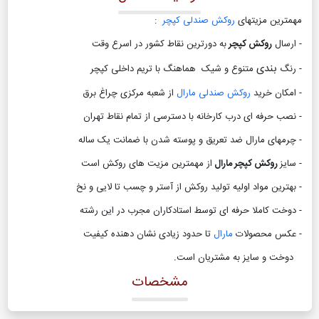
مهمترین مزیتهای
روکش صندلی کپچر
:
- ارسال
روکش کپچر
به دورترین نقاط کشور در اسرع وقت
بندی
- رنگ
متنوع و شیک هماهنگ با تریم داخلی کپچر
- امکان خرید
روکش صندلی مارال
از شعبه مرکزی چراغ برق
- نصب حرفه ای درب کارخانه با دسترسی از تمام نقاط تهران
- چرمهای مارال ضد تعریق و پوسته شدن با ضمانت یک ساله
- سایز
روکش کپچر مارال
از مهمترین مزیت های روکش است
- بهترین مواد اولیه تولید روکش از آستر و چسب تا لایی و نخ
- دوخت کاملا حرفه ای توسط استادکاران مجرب در این رشته
- عکس محصولات
مارال
تا حدود زیادی نشان دهنده کیفیت
دوخت و سایز به مشتریان است
.
مشخصات