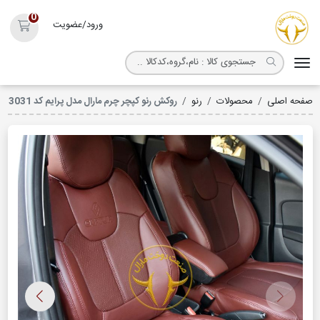
روکش صندلی مارال
0
ورود/عضویت
سبد خ
صفحه اصلی
محصولات
رنو
روکش رنو کپچر چرم مارال مدل پرایم کد 3031