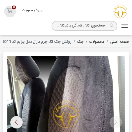
روکش صندلی مارال
0
ورود/عضویت
سبد خ
صفحه اصلی
محصولات
جک
روکش جک J3 چرم مارال مدل پرایم کد 3011