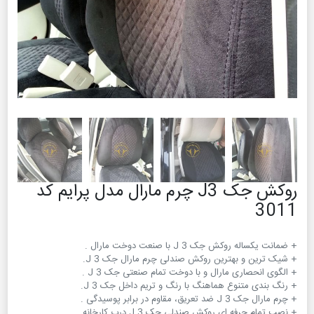
روکش جک J3 چرم مارال مدل پرایم کد
3011