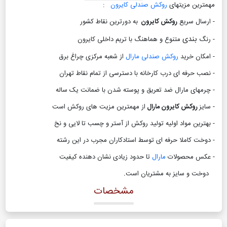
مهمترین مزیتهای
روکش صندلی کایرون
:
- ارسال سریع
روکش کایرون
به دورترین نقاط کشور
بندی
- رنگ
متنوع و هماهنگ با تریم داخلی کایرون
- امکان خرید
روکش صندلی مارال
از شعبه مرکزی چراغ برق
- نصب حرفه ای درب کارخانه با دسترسی از تمام نقاط تهران
- چرمهای مارال ضد تعریق و پوسته شدن با ضمانت یک ساله
- سایز
روکش کایرون مارال
از مهمترین مزیت های روکش است
- بهترین مواد اولیه تولید روکش از آستر و چسب تا لایی و نخ
- دوخت کاملا حرفه ای توسط استادکاران مجرب در این رشته
- عکس محصولات
مارال
تا حدود زیادی نشان دهنده کیفیت
دوخت و سایز به مشتریان است
.
مشخصات