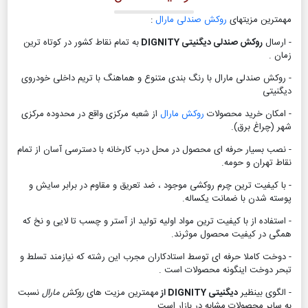
مهمترین مزیتهای
روکش صندلی مارال
:
- ارسال
روکش صندلی دیگنیتی DIGNITY
به تمام نقاط کشور در کوتاه ترین
زمان .
- روکش صندلی مارال با رنگ بندی متنوع و هماهنگ با تریم داخلی خودروی
دیگنیتی
- امکان خرید محصولات
روکش مارال
از شعبه مرکزی واقع در محدوده مرکزی
شهر (چراغ برق).
- نصب بسیار حرفه ای محصول در محل درب کارخانه با دسترسی آسان از تمام
نقاط تهران و حومه.
- با کیفیت ترین چرم روکشی موجود ، ضد تعریق و مقاوم در برابر سایش و
پوسته شدن با ضمانت یکساله.
- استفاده از با کیفیت ترین مواد اولیه تولید از آستر و چسب تا لایی و نخ که
همگی در کیفیت محصول موثرند.
- دوخت کاملا حرفه ای توسط استادکاران مجرب این رشته که نیازمند تسلط و
تبحر دوخت اینگونه محصولات است .
- الگوی بینظیر
دیگنیتی DIGNITY از
مهمترین مزیت های
روکش مارال
نسبت
به سایر محصولات مشابه در بازار است.