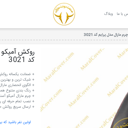
روکش صندلی مارال
س با ما
وبلاگ
 مارال مدل پرایم کد 3021
روکش آمیکو آ
کد 3021
+ ارسال سریع روکش صن
اولین نفر باشید که بر