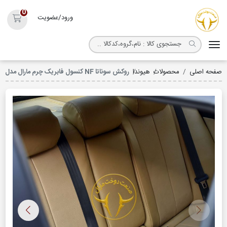
روکش صندلی مارال
0
ورود/عضویت
سبد خ
صفحه اصلی
محصولات
هیوندا
روکش سوناتا NF کنسول فابریک چرم مارال مدل پرایم کد 3021