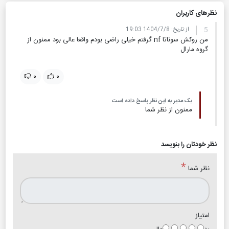
نظر‌های کاربران
5
از:
تاریخ:
1404/7/8 19:03
من روکش سوناتا nf گرفتم خیلی راضی بودم واقعا عالی بود ممنون از
گروه مارال
۰
۰
یک مدیر به این نظر پاسخ داده است
ممنون از نظر شما
نظر خودتان را بنویسد
*
نظر شما
امتیاز