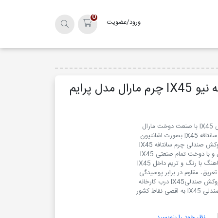
0
ورود/عضویت
سبد خرید
روکش سانتافه نیو IX45 چرم مارال مدل پرایم
 نقاط کشور
نظر خود را بنویسید