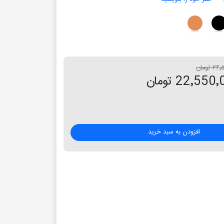
 تومان
22٬55 تومان
افزودن به سبد خرید