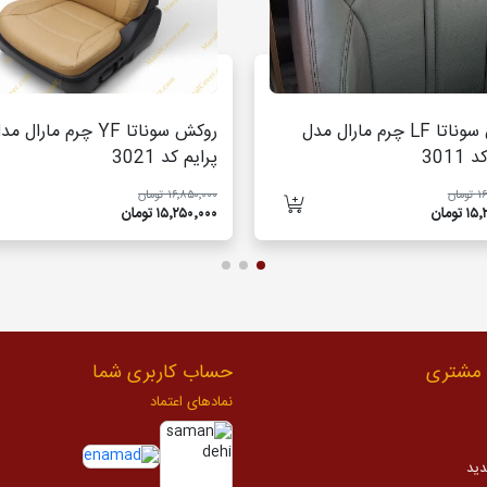
روکش سوناتا LF چرم مارال مدل
روکش سوناتا YF چرم مارال م
3011
پرایم کد 3021
مان
۱۶٬۸۵۰٬۰۰۰ تومان
تومان
۱۵٬۲۵۰٬۰۰۰ تومان
مشتری
حساب کاربری شما
نمادهای اعتماد
دید