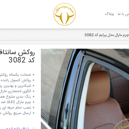
روکش صندلی مارال
س با ما
وبلاگ
کد 3082
+ ارسال سریع روکش صندلی IX45 به اقصی
۵
۱ نظر داده شده