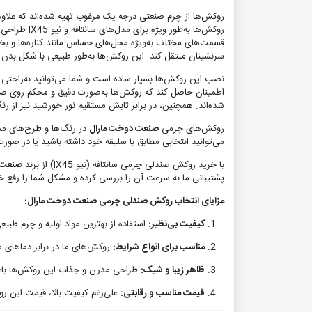
روکش‌ها از چرم صنعتی درجه یک مرغوب تهیه شده‌اند که علاوه ب
روکش‌ها به
قسمت‌های مختلف به‌ویژه محل‌های حساس مانند کناره‌ها و بخش
سرنشینان منتقل کند. این روکش‌ها به‌طور طبیعی با شکل بدن 
نصب این روکش‌ها بسیار ساده است و شما می‌توانید به‌راحتی
اطمینان حاصل کند که روکش‌ها به‌صورت دقیق و محکم روی صندلی
شده‌اند. همچنین، در برابر تابش مستقیم نور خورشید نیز از ر
روکش‌های چرمی
صنعت دوخت مارال
در رنگ‌ها و طرح‌های مخ
می‌توانید انتخابی مطابق با سلیقه خود داشته باشید یا در صو
با خرید روکش صندلی چرمی سانتافه (نیو IX45) از برند
صنعت 
پشتیبانی ما به سرعت آن را بررسی کرده و مشکل شما را رفع 
مزایای انتخاب روکش صندلی چرمی صنعت دوخت مارال:
کیفیت بی‌نظیر:
استفاده از بهترین مواد اولیه و چرم طبی
مناسب برای انواع شرایط:
روکش‌های ما در برابر دماهای 
ظاهر زیبا و شیک:
طراحی مدرن و جذاب این روکش‌ها باع
قیمت مناسب و رقابتی:
علی‌رغم کیفیت بالا، قیمت این ر