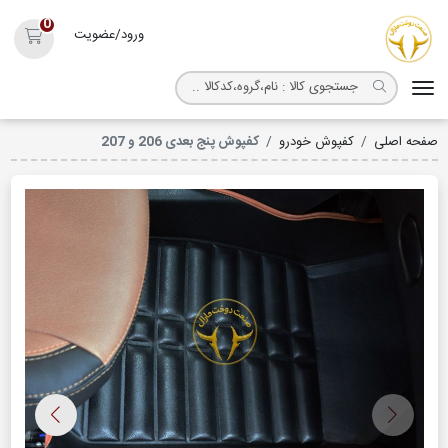
روکش صندلی مارال
0
ورود/عضویت
سبد خ
صفحه اصلی
کفپوش خودرو
کفپوش پنج بعدی 206 و 207